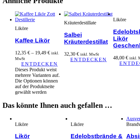
Ähnliche Produkte
Liköre
Kräuterdestillate
Liköre
Edelobts
Salbei
Likör
Kaffee Likör
Kräuterdestillat
Geschenk
12,35
€
–
19,49
€
inkl.
32,30
€
inkl. MwSt
48,00
€
inkl.
MwSt
ENTDECKEN
ENTDE
ENTDECKEN
Dieses Produkt weist
mehrere Varianten auf.
Die Optionen können
auf der Produktseite
gewählt werden
Das könnte Ihnen auch gefallen …
Ausver
Liköre
Liköre
Brand
Likör
Edelobstbrände &
Absi