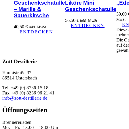
Geschenkschatulle
Liköre Mini
„Ed
– Marille &
Geschenkschatulle
39,00
Sauerkirsche
MwSt
56,50
€
inkl. MwSt
E
ENTDECKEN
40,50
€
inkl. MwSt
Dieses
ENTDECKEN
mehrer
Die Op
auf de
gewähl
Zott Destillerie
Hauptstraße 32
86514 Ustersbach
Tel +49 (0) 8236 15 18
Fax +49 (0) 8236 96 21 41
info@zott-destillerie.de
Öffnungszeiten
Brennereiladen
Mo. – Fr.: 13:00 – 18:00 Uhr