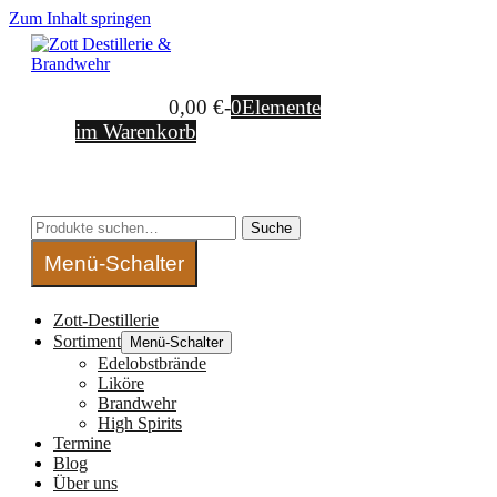
Zum Inhalt springen
Warenkorb
0,00 €
-
0
Elemente
im Warenkorb
Suche-Schalter
Suche nach:
Suche
Menü-Schalter
Zott-Destillerie
Sortiment
Menü-Schalter
Edelobstbrände
Liköre
Brandwehr
High Spirits
Termine
Blog
Über uns