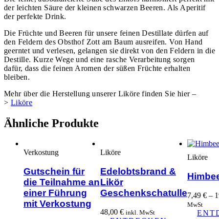
der leichten Säure der kleinen schwarzen Beeren. Als Aperitif
der perfekte Drink.
Die Früchte und Beeren für unsere feinen Destillate dürfen auf
den Feldern des Obsthof Zott am Baum ausreifen. Von Hand
geerntet und verlesen, gelangen sie direkt von den Feldern in die
Destille. Kurze Wege und eine rasche Verarbeitung sorgen
dafür, dass die feinen Aromen der süßen Früchte erhalten
bleiben.
Mehr über die Herstellung unserer Liköre finden Sie hier –
>
Liköre
Ähnliche Produkte
Verkostung
Liköre
Liköre
Gutschein für
Edelobtsbrand &
Himbee
die Teilnahme an
Likör
einer Führung
Geschenkschatulle
7,49
€
–
1
mit Verkostung
MwSt
48,00
€
inkl. MwSt
ENT