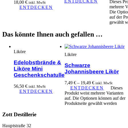
ENTDECKEN
Dieses Pr
18,00
€
inkl. MwSt
mehrere Va
ENTDECKEN
Die Optio
auf der Pr
gewählt w
Das könnte Ihnen auch gefallen …
Liköre
Liköre
Edelobstbrände &
Schwarze
Liköre Mini
Johannisbeere Likör
Geschenkschatulle
7,49
€
–
19,49
€
inkl. MwSt
56,50
€
inkl. MwSt
ENTDECKEN
Dieses
ENTDECKEN
Produkt weist mehrere Varianten
auf. Die Optionen können auf der
Produktseite gewählt werden
Zott Destillerie
Hauptstraße 32