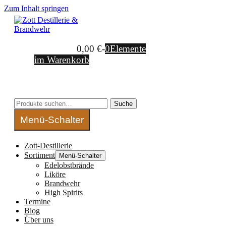
Zum Inhalt springen
Warenkorb
0,00 €
-
0
Elemente
im Warenkorb
Suche-Schalter
Suche nach:
Suche
Menü-Schalter
Zott-Destillerie
Sortiment
Menü-Schalter
Edelobstbrände
Liköre
Brandwehr
High Spirits
Termine
Blog
Über uns